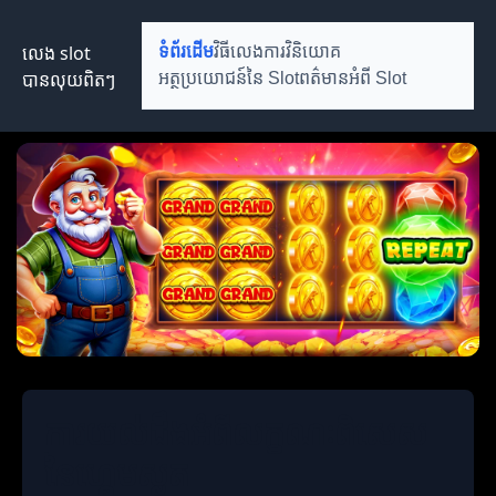
លេង slot​​
ទំព័រដើម
វិធីលេង
ការវិនិយោគ
បានលុយពិតៗ
អត្ថប្រយោជន៍នៃ Slot
ពត៌មានអំពី Slot
ការយល់ដឹងអំពីលក្ខណៈពិសេស
នៃហ្គេមស្លុត