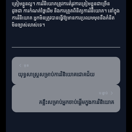
ត្រៀមខ្លួនល្អ។ ការវិនិយោគត្រូវការតំរូវការត្រៀមខ្លួនជាច្រើន
ដូចជា ការកំណត់ថ្លៃដើម និងការត្រួតពិនិត្យការវិនិយោគ។ នៅក្នុង
ការវិនិយោគ អ្នកមិនត្រូវបានធ្វើឱ្យមានការប្រឈមមុខនឹងគំនិត
មិនច្បាស់លាស់ទេ។
មុន
យុទ្ធសាស្ត្រសម្រាប់ការវិនិយោគជោគជ័យ
បន្ទាប់
គន្លឹះសម្រាប់អ្នកចាប់ផ្តើមក្នុងការវិនិយោគ