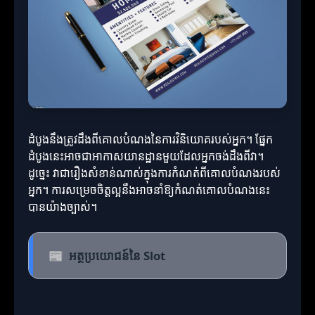
ដំបូងនឹងត្រូវដឹងពីគោលបំណងនៃការវិនិយោគរបស់អ្នក។ ផ្នែក
ដំបូងនេះអាចជាអាកាសយានដ្ឋានមួយដែលអ្នកចង់ដឹងពីវា។
ដូច្នេះ វាជារឿងសំខាន់ណាស់ក្នុងការកំណត់ពីគោលបំណងរបស់
អ្នក។ ការសម្រេចចិត្តល្អនឹងអាចនាំឱ្យកំណត់គោលបំណងនេះ
បានយ៉ាងច្បាស់។
📰
អត្ថប្រយោជន៍នៃ Slot