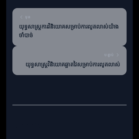
មុន
យុទ្ធសាស្ត្រការវិនិយោគសម្រាប់ការលូតលាស់យ៉ាង
ចាំបាច់
បន្ទាប់
យុទ្ធសាស្ត្រវិនិយោគឆ្លាតវៃសម្រាប់ការលូតលាស់
មតិអ្នកប្រើ