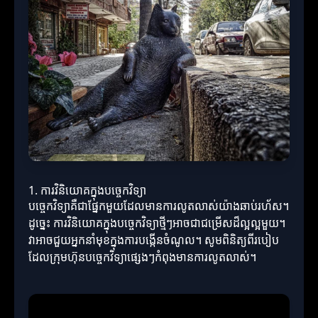
1. ការវិនិយោគក្នុងបច្ចេកវិទ្យា
បច្ចេកវិទ្យាគឺជាផ្នែកមួយដែលមានការលូតលាស់យ៉ាងឆាប់រហ័ស។
ដូច្នេះ ការវិនិយោគក្នុងបច្ចេកវិទ្យាថ្មីៗអាចជាជម្រើសដ៏ល្អល្អមួយ។
វាអាចជួយអ្នកនាំមុខក្នុងការបង្កើនចំណូល។ សូមពិនិត្យពីរបៀប
ដែលក្រុមហ៊ុនបច្ចេកវិទ្យាផ្សេងៗកំពុងមានការលូតលាស់។