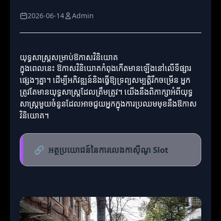
2026-06-14
Admin
យុទ្ធសាស្ត្រសម្រាប់ឱកាសវិនិយោគ
ក្នុងពេលនេះ ឱកាសវិនិយោគកំពុងកើតមានឡើងនៅលើទីផ្សារ
ផ្សេងៗគ្នា។ ដើម្បីអភិវឌ្ឍន៍និងធ្វើឱ្យទ្រព្យសម្បត្តិរីកចម្រើន អ្នក
ត្រូវតែមានយុទ្ធសាស្ត្រដែលត្រឹមត្រូវ។ យើងនឹងពិភាក្សាអំពីយុទ្ធ
សាស្ត្រមួយចំនួនដែលអាចជួយអ្នកក្នុងការប្រឈមមុខនឹងឱកាស
វិនិយោគ។
🔗
អត្ថប្រយោជន៍នៃការលេងកាស៊ីណូ Slot