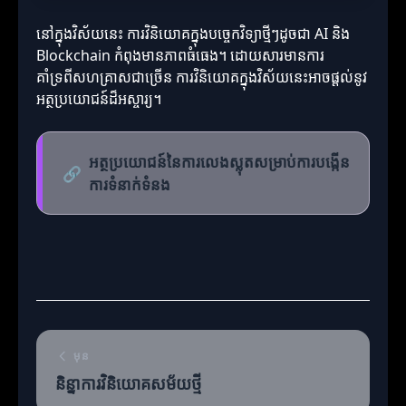
នៅក្នុងវិស័យនេះ ការវិនិយោគក្នុងបច្ចេកវិទ្យាថ្មីៗដូចជា AI និង
Blockchain កំពុងមានភាពធំធេង។ ដោយសារមានការ
គាំទ្រពីសហគ្រាសជាច្រើន ការវិនិយោគក្នុងវិស័យនេះអាចផ្តល់នូវ
អត្ថប្រយោជន៍ដ៏អស្ចារ្យ។
អត្ថប្រយោជន៍នៃការលេងស្លុតសម្រាប់ការបង្កើន
🔗
ការទំនាក់ទំនង
មុន
និន្នាការវិនិយោគសម័យថ្មី