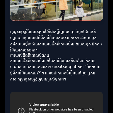
យុទ្ធសាស្ត្រវិនិយោគឆ្លាតវៃគឺជាគន្លឹះមួយសម្រាប់អ្នកដែលចង់
ទទួលបានប្រយោជន៍ពីការវិនិយោគរបស់ពួកគេ។ ដូចនេះ អ្នក
គួរតែចាប់ផ្តើមដោយការយល់ដឹងពីគោលបំណងរបស់អ្នក និងការ
វិនិយោគរបស់អ្នក។
ការយល់ដឹងពីគោលបំណង
ការយល់ដឹងពីគោលបំណងនៃការវិនិយោគគឺជាដំណាក់កាល
ទូទៅសម្រាប់ការលូតលាស់។ អ្នកគួរតែសួរខ្លួនឯងថា "ខ្ញុំចង់បាន
អ្វីពីការវិនិយោគនេះ?"។ វាអាចជាការរកចំណូលបន្ថែម ឬការ
កសាងទ្រព្យសម្បត្តិឲ្យមានប្រសិទ្ធភាព។