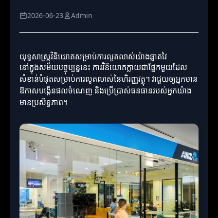
2026-06-23
Admin
យុទ្ធសាស្ត្រវិនិយោគសម្រាប់ការលូតលាស់យ៉ាងឆ្លាតវៃ
នៅក្នុងសម័យបច្ចុប្បន្ននេះ ការវិនិយោគក្លាយជាផ្នែកមួយដែល
សំខាន់បំផុតសម្រាប់ការលូតលាស់នៃហិរញ្ញវត្ថុ។ វាជួយឲ្យអ្នកមាន
ឱកាសបង្កើនផលចំណេញ និងប្រើប្រាស់ធនធានរបស់អ្នកយ៉ាង
មានប្រសិទ្ធភាព។