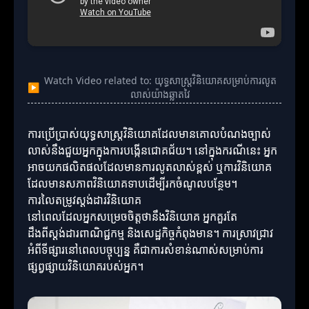
Watch Video related to: យុទ្ធសាស្ត្រវិនិយោគសម្រាប់ការលូត
▶
លាស់យ៉ាងឆ្លាតវៃ
ការប្រើប្រាស់យុទ្ធសាស្ត្រវិនិយោគដែលមានគោលបំណងច្បាស់
លាស់នឹងជួយអ្នកក្នុងការបង្កើនជោគជ័យ។ នៅក្នុងករណីនេះ អ្នក
អាចយកផលិតផលដែលមានការលូតលាស់ខ្ពស់ ឬការវិនិយោគ
ដែលមានសភាពវិនិយោគទាបដើម្បីរកចំណូលបន្ថែម។
ការលៃតម្រូវស្ដង់ដារវិនិយោគ
នៅពេលដែលអ្នកសម្រេចចិត្តថានឹងវិនិយោគ អ្នកគួរតែ
ដឹងពីស្ដង់ដារពាណិជ្ជកម្ម និងសេដ្ឋកិច្ចកំពុងមាន។ ការស្រាវជ្រាវ
អំពីទីផ្សារនៅពេលបច្ចុប្បន្ន គឺជាការសំខាន់ណាស់សម្រាប់ការ
ផ្សព្វផ្សាយវិនិយោគរបស់អ្នក។