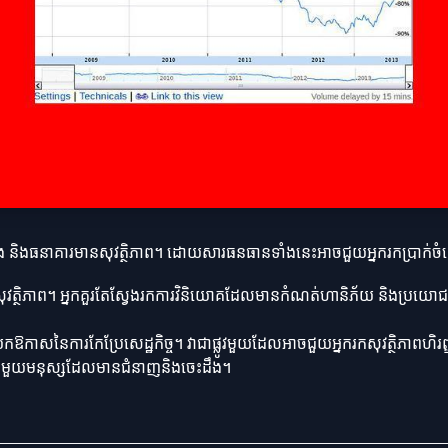
្តែង និងធនាគារមានសុវត្ថិភាព។ ដោយសារធនធានទាំងនេះអាចជួយអ្នករកប្រា
ុវត្ថិភាព។ អ្នកគួរតែស្វែងរកការវិនិយោគដែលមានកំណត់ហានិភ័យ និងប្រយោជន
យកឱកាសនៃការកែប្រែសេដ្ឋកិច្ច។ វាជាផ្លូវមួយដែលអាចជួយអ្នករកសុវត្ថិភាពហិរញ្ញ
ិតជាមួយមនុស្សដែលមានជំនាញនិងចេះដឹង។