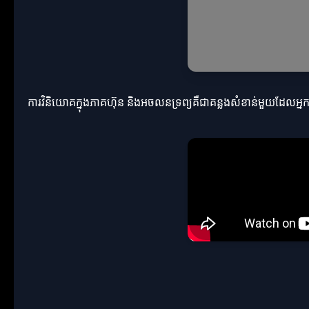
ការវិនិយោគក្នុងភាគហ៊ុន និងអចលនទ្រព្យគឺជាគន្លងសំខាន់មួយដែលអ្នក