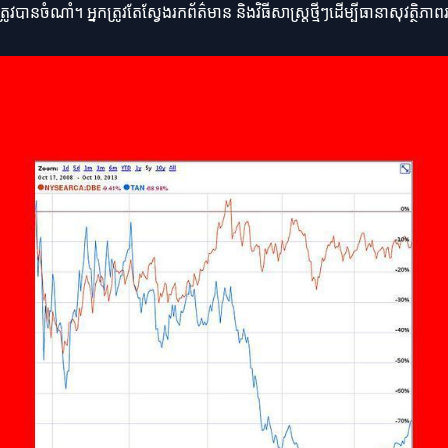
ានចំណាំ។ អ្នកត្រូវតែស្វែងរកព័ត៌មាន និងវិធីសាស្រ្តថ្មីៗដើម្បីធានាសុវត្ថិភា