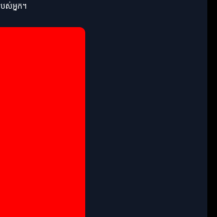
ពរបស់អ្នក។