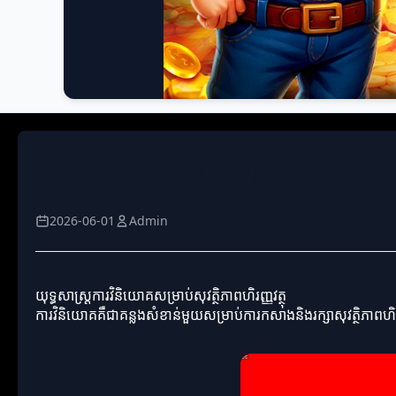
យុទ្ធសាស្ត្រការវិនិយោគសម
2026-06-01
Admin
យុទ្ធសាស្ត្រការវិនិយោគសម្រាប់សុវត្ថិភាពហិរញ្ញវត្ថុ
ការវិនិយោគគឺជាគន្លងសំខាន់មួយសម្រាប់ការកសាងនិងរក្សាសុវត្ថិភាពហិរញ្ញ