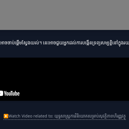
អាចចាប់ផ្តើមស្វែងយល់។ នេះអាចជួយអ្នកដល់ការបង្កើនទ្រព្យសម្បត្តិនៅក្នុង
▶
Watch Video related to: យុទ្ធសាស្ត្រការវិនិយោគសម្រាប់សុវត្ថិភាពហិរញ្ញវត្ថុ