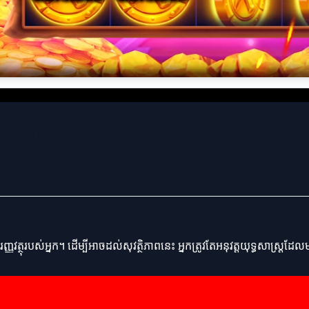
្រាប់សុវត្ថិភាពហិរញ្ញវត្ថុ
វត្ថុរបស់អ្នក។ ដើម្បីអាចដល់សុវត្ថិភាពនេះ អ្នកត្រូវតែអនុវត្ដយុទ្ធសាស្ត្រដែ