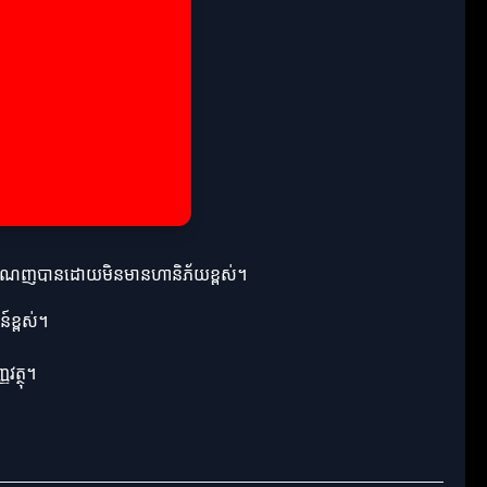
ក់ចំណេញបានដោយមិនមានហានិភ័យខ្ពស់។
៍ខ្ពស់។
វត្ថុ។