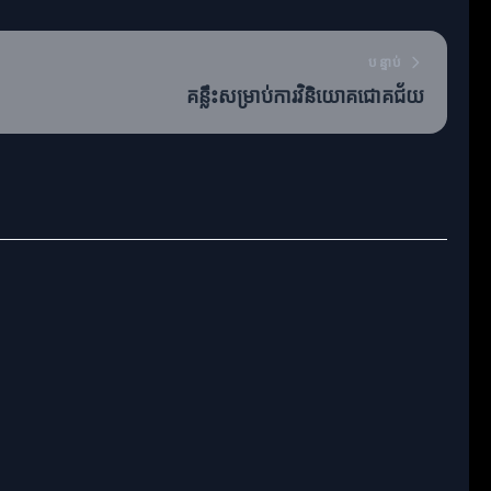
បន្ទាប់
គន្លឹះសម្រាប់ការវិនិយោគជោគជ័យ