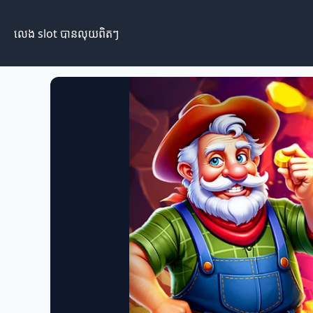
លេង slot​​ បានលុយពិតៗ